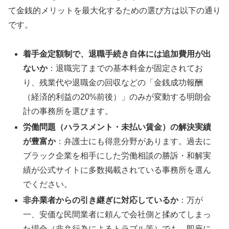
て金銭的メリットを最大化するための選び方は以下の通り
です。
着手金定額制で、退職手続き自体には追加費用が出
ないか
：退職完了までの基本料金が固定されてお
り、残業代や退職金の回収などの「金銭成功報酬
（経済的利益の20%前後）」のみが変動する明朗会
計の事務所を選びます。
労働問題（ハラスメント・未払い賃金）の解決実績
が豊富か
：弁護士にも得意分野があります。過去に
ブラック企業を相手にした労働相談の勝訴・和解実
績が公式サイトに多数掲載されている事務所を選ん
でください。
非弁業者からの引き継ぎに対応しているか
：万が
一、安価な民間業者に頼んで会社側と揉めてしまっ
た場合（非弁行為によるトラブル等）でも、即座に