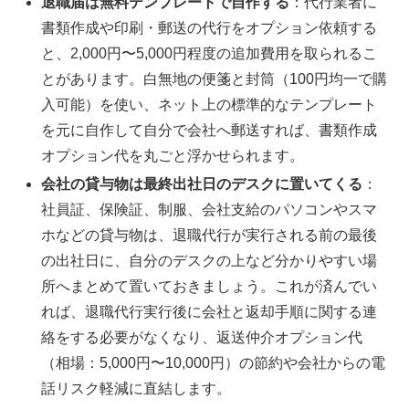
退職届は無料テンプレートで自作する
：代行業者に
書類作成や印刷・郵送の代行をオプション依頼する
と、2,000円〜5,000円程度の追加費用を取られるこ
とがあります。白無地の便箋と封筒（100円均一で購
入可能）を使い、ネット上の標準的なテンプレート
を元に自作して自分で会社へ郵送すれば、書類作成
オプション代を丸ごと浮かせられます。
会社の貸与物は最終出社日のデスクに置いてくる
：
社員証、保険証、制服、会社支給のパソコンやスマ
ホなどの貸与物は、退職代行が実行される前の最後
の出社日に、自分のデスクの上など分かりやすい場
所へまとめて置いておきましょう。これが済んでい
れば、退職代行実行後に会社と返却手順に関する連
絡をする必要がなくなり、返送仲介オプション代
（相場：5,000円〜10,000円）の節約や会社からの電
話リスク軽減に直結します。