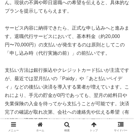
ん。現状の不満や即日退職への希望を伝えると、具体的な
プランを提示してもらえます。
サービス内容に納得できたら、正式な申し込みへと進みま
す。退職代行サービスにおいて、基本料金（約20,000
円〜70,000円）の支払いが発生するのは原則としてこの
「申し込み時（代行実施の前）」の前払いです。
支払い方法は銀行振込やクレジットカード払いが主流です
が、最近では翌月払いの「Paidy」や「あと払いペイデ
ィ」などの後払い決済を導入する業者が増えています。こ
れにより、手元の貯金が0円であっても、翌月の給料日や
失業保険の入金を待ってから支払うことが可能です。決済
完了の確認が取れ次第、会社への連絡先や伝える希望（有
給消化・退職希望日など）をまとめるヒアリングシートの
作成に移ります。
メニュー
ホーム
検索
トップ
サイドバー