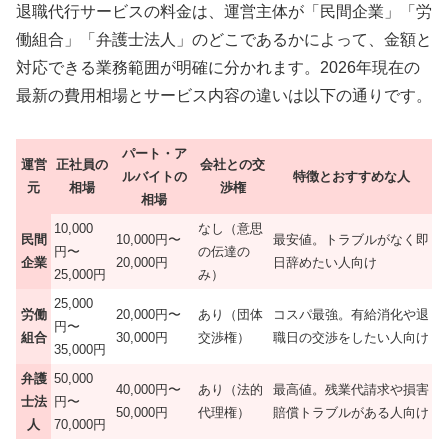
退職代行サービスの料金は、運営主体が「民間企業」「労
働組合」「弁護士法人」のどこであるかによって、金額と
対応できる業務範囲が明確に分かれます。2026年現在の
最新の費用相場とサービス内容の違いは以下の通りです。
パート・ア
運営
正社員の
会社との交
ルバイトの
特徴とおすすめな人
元
相場
渉権
相場
10,000
なし（意思
民間
10,000円〜
最安値。トラブルがなく即
円〜
の伝達の
企業
20,000円
日辞めたい人向け
25,000円
み）
25,000
労働
20,000円〜
あり（団体
コスパ最強。有給消化や退
円〜
組合
30,000円
交渉権）
職日の交渉をしたい人向け
35,000円
弁護
50,000
40,000円〜
あり（法的
最高値。残業代請求や損害
士法
円〜
50,000円
代理権）
賠償トラブルがある人向け
人
70,000円