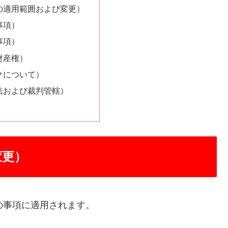
の適用範囲および変更）
事項）
事項）
財産権）
クについて）
法および裁判管轄）
変更）
の事項に適用されます。