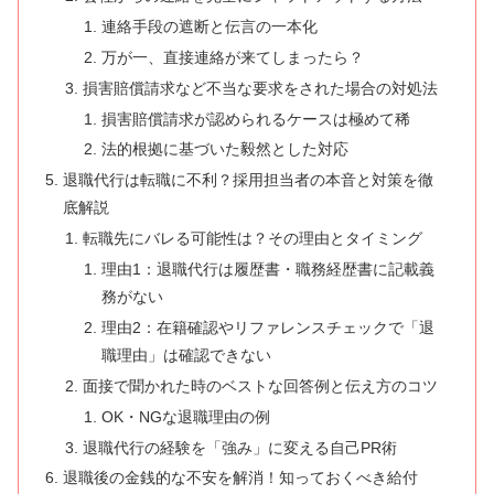
連絡手段の遮断と伝言の一本化
万が一、直接連絡が来てしまったら？
損害賠償請求など不当な要求をされた場合の対処法
損害賠償請求が認められるケースは極めて稀
法的根拠に基づいた毅然とした対応
退職代行は転職に不利？採用担当者の本音と対策を徹
底解説
転職先にバレる可能性は？その理由とタイミング
理由1：退職代行は履歴書・職務経歴書に記載義
務がない
理由2：在籍確認やリファレンスチェックで「退
職理由」は確認できない
面接で聞かれた時のベストな回答例と伝え方のコツ
OK・NGな退職理由の例
退職代行の経験を「強み」に変える自己PR術
退職後の金銭的な不安を解消！知っておくべき給付