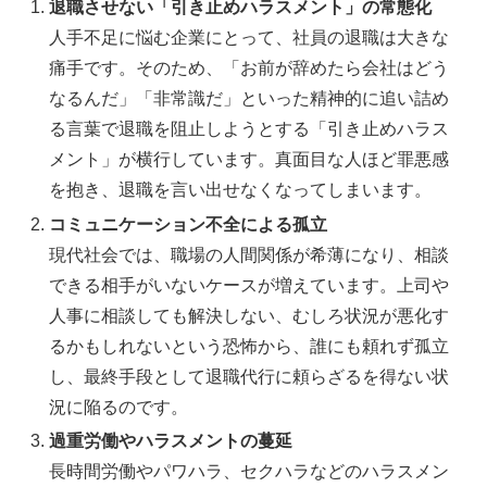
退職させない「引き止めハラスメント」の常態化
人手不足に悩む企業にとって、社員の退職は大きな
痛手です。そのため、「お前が辞めたら会社はどう
なるんだ」「非常識だ」といった精神的に追い詰め
る言葉で退職を阻止しようとする「引き止めハラス
メント」が横行しています。真面目な人ほど罪悪感
を抱き、退職を言い出せなくなってしまいます。
コミュニケーション不全による孤立
現代社会では、職場の人間関係が希薄になり、相談
できる相手がいないケースが増えています。上司や
人事に相談しても解決しない、むしろ状況が悪化す
るかもしれないという恐怖から、誰にも頼れず孤立
し、最終手段として退職代行に頼らざるを得ない状
況に陥るのです。
過重労働やハラスメントの蔓延
長時間労働やパワハラ、セクハラなどのハラスメン