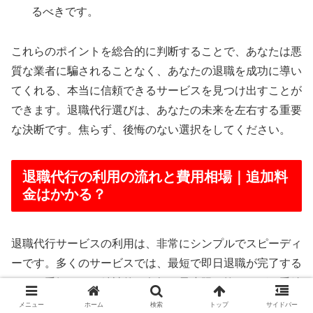
るべきです。
これらのポイントを総合的に判断することで、あなたは悪
質な業者に騙されることなく、あなたの退職を成功に導い
てくれる、本当に信頼できるサービスを見つけ出すことが
できます。退職代行選びは、あなたの未来を左右する重要
な決断です。焦らず、後悔のない選択をしてください。
退職代行の利用の流れと費用相場｜追加料
金はかかる？
退職代行サービスの利用は、非常にシンプルでスピーディ
ーです。多くのサービスでは、最短で即日退職が完了する
ほどの手軽さで、精神的な負担を最小限に抑えながら手続
きを進めることができます。ここでは、退職代行に依頼し
メニュー
ホーム
検索
トップ
サイドバー