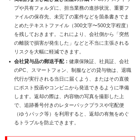
プや共有フォルダに、担当業務の進捗状況、重要フ
ァイルの保存先、未完了の案件などを箇条書きでま
とめたテキストファイル（300文字〜500文字程度）
を残しておきます。これにより、会社側から「突然
の離脱で損害が発生した」などと不当に主張される
リスクを大幅に軽減できます。
会社貸与品の郵送手配：
健康保険証、社員証、会社
のPC、スマートフォン、制服などの貸与物は、退職
代行が実行される当日に届くよう、またはその直後
にポスト投函やコンビニから発送できるように準備
します。返却の際は、内容物の写真を撮影した上
で、追跡番号付きのレターパックプラスや宅配便
（ゆうパック等）を利用すると、返却の有無をめぐ
るトラブルを防止できます。