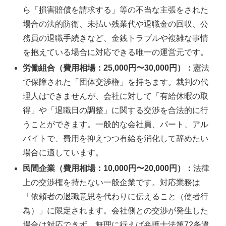
ら「損害賠償を請求する」等の不当な主張をされた
場合の法的防衛、未払い残業代や退職金の回収、公
務員の退職手続きなど、金銭トラブルや複雑な事情
を抱えている場合に対応できる唯一の運営元です。
労働組合（費用相場：25,000円〜30,000円）：
憲法
で保障された「団体交渉権」を持ちます。裁判の代
理人はできませんが、会社に対して「有給休暇の取
得」や「退職日の調整」に関する交渉を合法的に行
うことができます。一般的な会社員、パート、アル
バイトで、費用を抑えつつ有給を消化して辞めたい
場合に適しています。
民間企業（費用相場：10,000円〜20,000円）：
法律
上の交渉権を持たない一般企業です。対応業務は
「依頼者の退職意思を代わりに伝えること（使者行
為）」に限定されます。会社側との交渉が発生した
場合は対応できず、無理に行えば弁護士法第72条違