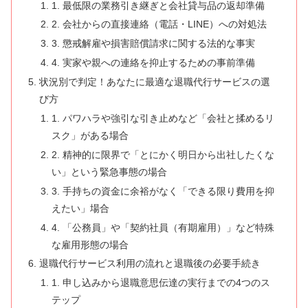
1. 最低限の業務引き継ぎと会社貸与品の返却準備
2. 会社からの直接連絡（電話・LINE）への対処法
3. 懲戒解雇や損害賠償請求に関する法的な事実
4. 実家や親への連絡を抑止するための事前準備
状況別で判定！あなたに最適な退職代行サービスの選
び方
1. パワハラや強引な引き止めなど「会社と揉めるリ
スク」がある場合
2. 精神的に限界で「とにかく明日から出社したくな
い」という緊急事態の場合
3. 手持ちの資金に余裕がなく「できる限り費用を抑
えたい」場合
4. 「公務員」や「契約社員（有期雇用）」など特殊
な雇用形態の場合
退職代行サービス利用の流れと退職後の必要手続き
1. 申し込みから退職意思伝達の実行までの4つのス
テップ