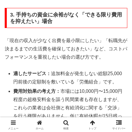
3. 手持ちの資金に余裕がなく「できる限り費用
を抑えたい」場合
「現在の収入が少なく出費を最小限にしたい」「転職先が
決まるまでの生活費を確保しておきたい」など、コストパ
フォーマンスを重視したい場合の選び方です。
適したサービス：
追加料金が発生しない総額25,000
円前後の定額制を敷いている「労働組合」です。
費用対効果の考え方：
市場には10,000円〜15,000円
程度の超格安料金を謳う民間業者も存在しますが、
これらの業者は会社側と有給消化に関する「交渉」
を行う権限がありません。仮に有給休暇が15日残っ
ている労働者が、交渉権のない業者を利用して有給
メニュー
ホーム
検索
トップ
サイドバー