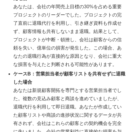
あなたは、会社の年間売上目標の30%を占める重要
プロジェクトのリーダーでした。プロジェクトの完
了直前に退職代行を利用し、引き継ぎ資料も作成せ
ず、顧客情報も共有しないまま退職。結果として、
プロジェクトが中断・頓挫し、会社は顧客からの信
頼を失い、億単位の損害が発生した。この場合、あ
なたの退職行為が直接的な原因となり、会社に重大
な損害を与えたと判断される可能性があります。
ケースB：営業担当者が顧客リストを共有せずに退職
した場合
あなたは新規顧客開拓を専門とする営業担当者でし
た。複数の見込み顧客と商談を進めていましたが、
退職代行を利用して即日退職。あなたが作成してい
た顧客リストや商談の進捗状況に関するデータが共
有されず、会社はこれらの顧客との契約機会を完全
に失いました。会社の営業利益に直接的な損害を与