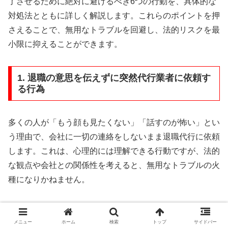
了させるために絶対に避けるべき6つの行動を、具体的な
対処法とともに詳しく解説します。これらのポイントを押
さえることで、無用なトラブルを回避し、法的リスクを最
小限に抑えることができます。
1. 退職の意思を伝えずに突然代行業者に依頼す
る行為
多くの人が「もう顔も見たくない」「話すのが怖い」とい
う理由で、会社に一切の連絡をしないまま退職代行に依頼
します。これは、心理的には理解できる行動ですが、法的
な観点や会社との関係性を考えると、無用なトラブルの火
種になりかねません。
まず、
民法第627条
は「退職の意思を伝えてから2週間後
に雇用契約が終了する」と定めています。これは、あなた
メニュー
ホーム
検索
トップ
サイドバー