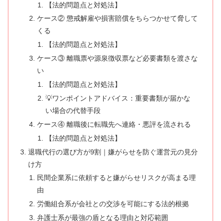
【法的問題点と対処法】
ケース② 懲戒解雇や損害賠償をちらつかせて脅して
くる
【法的問題点と対処法】
ケース③ 離職票や源泉徴収票など必要書類を渡さな
い
【法的問題点と対処法】
💡ワンポイントアドバイス：重要書類が届かな
い場合の代替手段
ケース④ 離職後に転職先へ連絡・悪評を流される
【法的問題点と対処法】
退職代行の選び方が9割｜嫌がらせを防ぐ運営元の見分
け方
民間企業系に依頼すると嫌がらせリスクが高まる理
由
労働組合系が会社との交渉を可能にする法的根拠
弁護士系が最強の盾となる理由と対応範囲