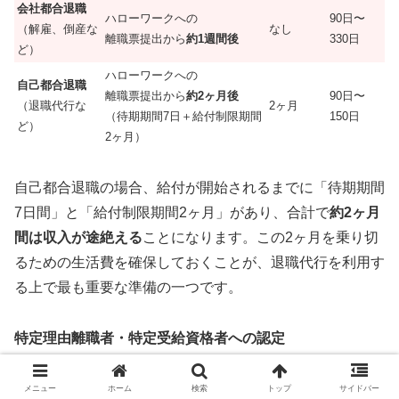
会社都合退職
ハローワークへの
90日〜
（解雇、倒産な
なし
離職票提出から
約1週間後
330日
ど）
ハローワークへの
自己都合退職
離職票提出から
約2ヶ月後
90日〜
（退職代行な
2ヶ月
（待期期間7日＋給付制限期間
150日
ど）
2ヶ月）
自己都合退職の場合、給付が開始されるまでに「待期期間
7日間」と「給付制限期間2ヶ月」があり、合計で
約2ヶ月
間は収入が途絶える
ことになります。この2ヶ月を乗り切
るための生活費を確保しておくことが、退職代行を利用す
る上で最も重要な準備の一つです。
特定理由離職者・特定受給資格者への認定
心身の病気、パワハラ、セクハラ、長時間労働などが原因
メニュー
ホーム
検索
トップ
サイドバー