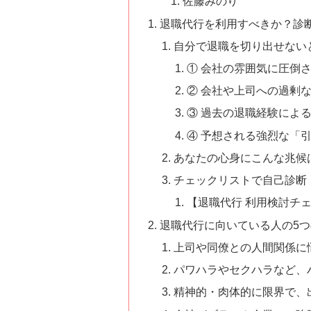
佐藤みのり
退職代行を利用すべきか？診
自分で退職を切り出せない
① 会社の雰囲気に圧倒
② 会社や上司への過剰
③ 過去の退職経験によ
④ 予想される強烈な「
あなたの心身にこんな兆候
チェックリストで自己診断
【退職代行 利用検討チ
退職代行に向いている人の5
上司や同僚との人間関係に
パワハラやセクハラなど、
精神的・肉体的に限界で、