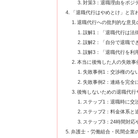
対策3：退職理由をポジ
「退職代行はやめとけ」と言
退職代行への批判的な意見
誤解1：「退職代行は法
誤解2：「自分で退職で
誤解3：「退職代行を利
本当に後悔した人の失敗事
失敗事例1：交渉権のな
失敗事例2：連絡を完全
後悔しないための退職代行
ステップ1：退職時に交
ステップ2：料金体系と
ステップ3：24時間対
弁護士・労働組合・民間企業