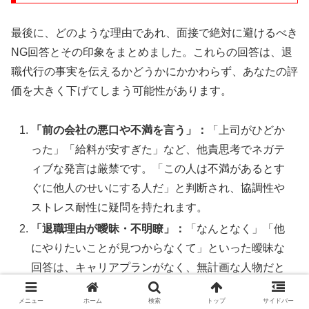
最後に、どのような理由であれ、面接で絶対に避けるべき
NG回答とその印象をまとめました。これらの回答は、退
職代行の事実を伝えるかどうかにかかわらず、あなたの評
価を大きく下げてしまう可能性があります。
「前の会社の悪口や不満を言う」：
「上司がひどか
った」「給料が安すぎた」など、他責思考でネガテ
ィブな発言は厳禁です。「この人は不満があるとす
ぐに他人のせいにする人だ」と判断され、協調性や
ストレス耐性に疑問を持たれます。
「退職理由が曖昧・不明瞭」：
「なんとなく」「他
にやりたいことが見つからなくて」といった曖昧な
回答は、キャリアプランがなく、無計画な人物だと
いう印象を与えます。
メニュー
ホーム
検索
トップ
サイドバー
「面接官の感情に訴えかける」：
「本当に辛かった