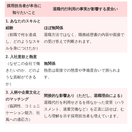
採用担当者が本当に
退職代行利用の事実が影響する度合い
知りたいこと
1. あなたのスキルと
経験
ほぼ無関係
（前職で何を達成
退職方法ではなく、職務経歴書の内容や面接で
し、どのようなスキ
の受け答えで判断されます。
ルを身につけたか）
2. 入社意欲と熱意
（なぜこの会社で働
無関係
きたいのか、どのよ
熱意は面接での態度や準備度合いで測られま
うな貢献ができる
す。
か）
3. 人柄や企業文化と
間接的な影響あり（ただし、退職理由による）
のマッチング
退職代行を利用せざるを得なかった背景（ハラ
（協調性、コミュニ
スメント、過重労働など）を正直に話せば、む
ケーション能力、社
しろ理解を示す採用担当者も増えています。
風への適応力）