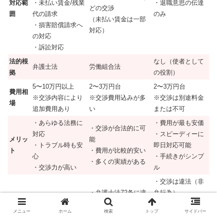
対応範
・未払い賃金/残業
・退職意思の伝達
どの交渉
囲
代の請求
のみ
（未払い賃金は一部
・損害賠償請求へ
対応）
の対応
・訴訟対応
法的根
なし（使者として
弁護士法
労働組合法
拠
の役割）
5〜10万円以上
2〜3万円台
2〜3万円台
費用相
※交渉内容により
※交渉費用込みが多
※交渉は別途料金
場
追加費用あり
い
または不可
・あらゆる法務に
・費用が最も安価
・交渉が合法的に可
対応
・スピーディーに
メリッ
能
・トラブル時も安
即日対応可能
ト
・費用が比較的安い
心
・手続きがシンプ
・多くの実績がある
・交渉力が高い
ル
・交渉は違法（非
・弁護士法72条に違
弁行為）
・費用が高め
デメリ
反する交渉は不可
・トラブル発生時
・無料相談が有料
メニュー
ホーム
検索
トップ
サイドバー
ット
（損害賠償請求への
に対応できない