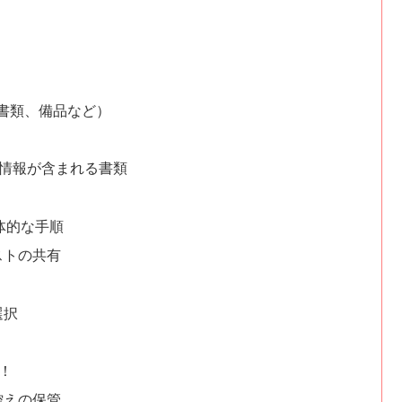
書類、備品など）
情報が含まれる書類
体的な手順
ストの共有
選択
！
控えの保管