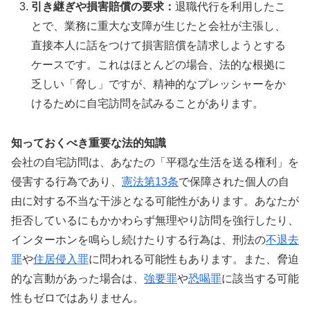
引き継ぎや損害賠償の要求：
退職代行を利用したこ
とで、業務に重大な支障が生じたと会社が主張し、
直接本人に話をつけて損害賠償を請求しようとする
ケースです。これはほとんどの場合、法的な根拠に
乏しい「脅し」ですが、精神的なプレッシャーをか
けるために自宅訪問を試みることがあります。
知っておくべき重要な法的知識
会社の自宅訪問は、あなたの「平穏な生活を送る権利」を
侵害する行為であり、
憲法第13条
で保障された個人の自
由に対する不当な干渉となる可能性があります。あなたが
拒否しているにもかかわらず無理やり訪問を強行したり、
インターホンを鳴らし続けたりする行為は、刑法の
不退去
罪
や
住居侵入罪
に問われる可能性もあります。また、脅迫
的な言動があった場合は、
強要罪
や
恐喝罪
に該当する可能
性もゼロではありません。